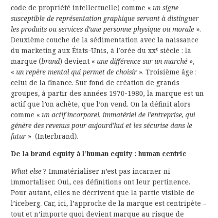
code de propriété intellectuelle) comme «
un signe
susceptible de représentation graphique servant à distinguer
les produits ou services d’une personne physique ou morale
».
Deuxième couche de la sédimentation avec la naissance
e
du marketing aux États-Unis, à l’orée du xx
siècle : la
marque (
brand
) devient «
une différence sur un marché
»,
«
un repère mental qui permet de choisir
». Troisième âge :
celui de la finance. Sur fond de création de grands
groupes, à partir des années 1970-1980, la marque est un
actif que l’on achète, que l’on vend. On la définit alors
comme «
un actif incorporel, immatériel de l’entreprise, qui
génère des revenus pour aujourd’hui et les sécurise dans le
futur
» (Interbrand).
De la brand equity à l’human equity : human centric
What else
? Immatérialiser n’est pas incarner ni
immortaliser. Oui, ces définitions ont leur pertinence.
Pour autant, elles ne décrivent que la partie visible de
l’iceberg. Car, ici, l’approche de la marque est centripète –
tout et n’importe quoi devient marque au risque de