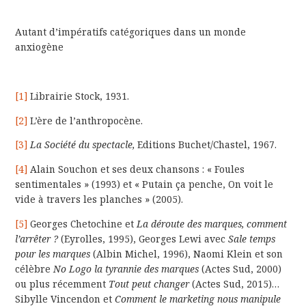
Autant d’impératifs catégoriques dans un monde
anxiogène
[1]
Librairie Stock, 1931.
[2]
L’ère de l’anthropocène.
[3]
La Société du spectacle,
Editions Buchet/Chastel, 1967.
[4]
Alain Souchon et ses deux chansons : « Foules
sentimentales » (1993) et « Putain ça penche, On voit le
vide à travers les planches » (2005).
[5]
Georges Chetochine et
La déroute des marques, comment
l’arrêter ?
(Eyrolles, 1995), Georges Lewi avec
Sale temps
pour les marques
(Albin Michel, 1996), Naomi Klein et son
célèbre
No Logo
la tyrannie des marques
(Actes Sud, 2000)
ou plus récemment
Tout peut changer
(Actes Sud, 2015)…
Sibylle Vincendon et
Comment le marketing nous manipule