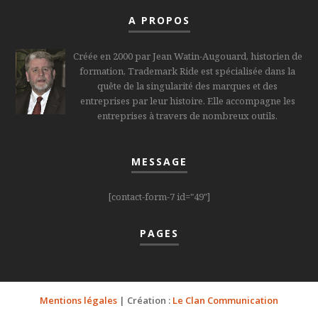
A PROPOS
Créée en 2000 par Jean Watin-Augouard, historien de
formation, Trademark Ride est spécialisée dans la
quête de la singularité des marques et des
entreprises par leur histoire. Elle accompagne les
entreprises à travers de nombreux outils.
MESSAGE
[contact-form-7 id="49"]
PAGES
Mentions légales
| Création :
Le Clan Communication