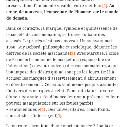
préservation d’un monde vivable, voire meilleur
[2]
.
Au
cœur, de nouveau, l’empreinte de l’homme sur le monde
de demain.
Dans ce contexte, la marque, symbole et quintessence de
la société de consommation, se trouve au banc des
accusés. Le procès n’est pas nouveau. Un an avant mai
1968, Guy Debord, philosophe et sociologue, dénonce les
dérives de la société marchande
[3]
. Avec Marcuse, l’Ecole
de Francfort condamne le marketing, responsable de
l’aliénation (« devenir autre ») des consommateurs, à qui
l’on impose des désirs qui ne sont pas les leurs. De là à
accuser les marques d’asservissement, d’abrutissement
et d’avilissement…. Certains vont même jusqu’à assimiler
l’univers des marques à celui d’une « dictature » voire
d’une « tyrannie ». On dénonce leur omniprésence et leur
pouvoir manipulatoire sur les foules parfois
« sentimentales »
[4]
. Des universitaires, consultants,
journalistes s’interrogent
[5]
.
La marque, chronique d’une mort annoncée ? Sondage,