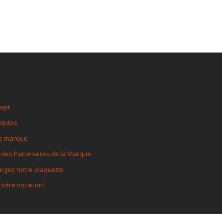
cept
équipe
de marque
 des Partenaires de la Marque
rgez notre plaquette
otre vocation !