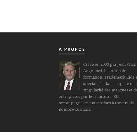
A PROPOS
Créée en 2000 par Jean Watin
Augouard, historien de
formation, Trademark Ride e
spécialisée dans la quête de 
singularité des marques et d
entreprises par leur histoire. Elle
accompagne les entreprises à travers de
nombreux outils.