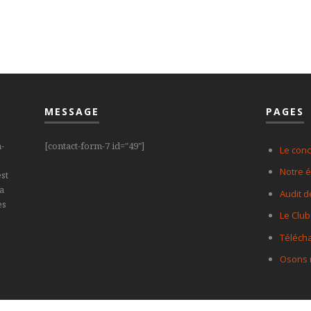
MESSAGE
PAGES
-
[contact-form-7 id="49"]
Le con
Notre 
st
la
Audit 
es
Le Club
Télécha
Osons n